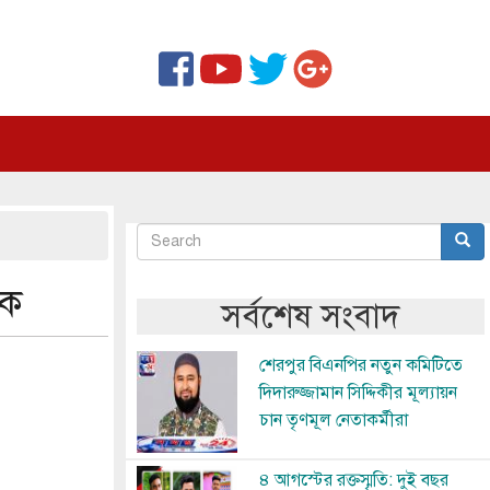
Search
Sear
অনুসন্ধান
টক
সর্বশেষ সংবাদ
Image
শেরপুর বিএনপির নতুন কমিটিতে
দিদারুজ্জামান সিদ্দিকীর মূল্যায়ন
চান তৃণমূল নেতাকর্মীরা
Image
৪ আগস্টের রক্তস্মৃতি: দুই বছর