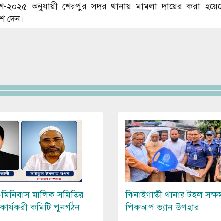
ধ্যাদেশ-২০২৫ অনুযায়ী শেরপুর সদর থানায় মামলা দায়ের করা হয়
েশ দেন।
Image
-মিনিবাস মালিক সমিতির
ঝিনাইগাতী থানার টহল সক্ষ
কার্যকরী কমিটি পুনর্গঠন
পিকআপ ভ্যান উপহার