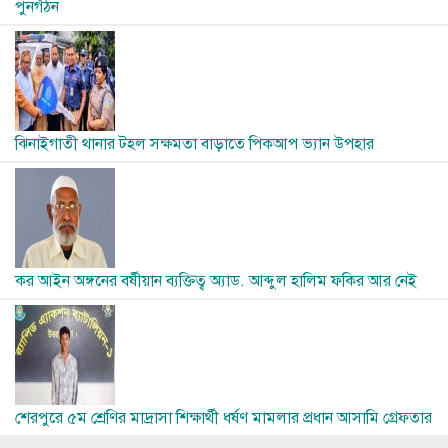
পুনর্গঠন
Image
ঝিনাইগাতী থানার টহল সক্ষমতা বাড়াতে পিকআপ ভ্যান উপহার
Image
কর আইন অঙ্গনের বর্ষীয়ান ব্যক্তিত্ব অ্যাড. আব্দুল হালিম ফকির আর নেই
Image
শেরপুরে ৫ম শ্রেণির মাদ্রাসা শিক্ষার্থী ধর্ষণ মামলার প্রধান আসামি গ্রেফতার