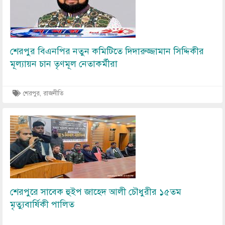
শেরপুর বিএনপির নতুন কমিটিতে দিদারুজ্জামান সিদ্দিকীর
মূল্যায়ন চান তৃণমূল নেতাকর্মীরা
শেরপুর, রাজনীতি
Image
শেরপুরে সাবেক হুইপ জাহেদ আলী চৌধুরীর ১৫তম
মৃত্যুবার্ষিকী পালিত