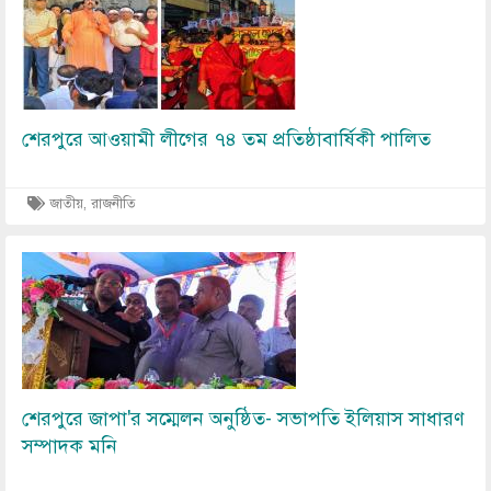
শেরপুরে আওয়ামী লীগের ৭৪ তম প্রতিষ্ঠাবার্ষিকী পালিত
জাতীয়, রাজনীতি
Image
শেরপুরে জাপা'র সম্মেলন অনুষ্ঠিত- সভাপতি ইলিয়াস সাধারণ
সম্পাদক মনি