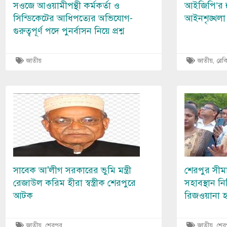
সওজে আওয়ামীপন্থী কর্মকর্তা ও
আইজিপি’র হু
সিন্ডিকেটের আধিপত্যের অভিযোগ-
আইনশৃঙ্খলা ব
গুরুত্বপূর্ণ পদে পুনর্বাসন নিয়ে প্রশ্ন
জাতীয়
জাতীয়
,
ব্রে
Image
Image
সাবেক আ'লীগ সরকারের ভুমি মন্ত্রী
শেরপুর সীমা
রেজাউল করিম হীরা স্বস্ত্রীক শেরপুরে
সহাবস্থান নি
আটক
রিজওয়ানা হ
জাতীয়
,
শেরপুর
জাতীয়
,
শের