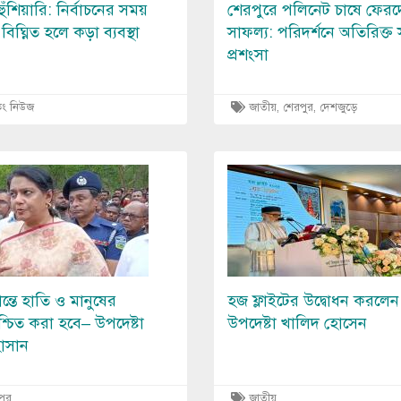
ঁশিয়ারি: নির্বাচনের সময়
শেরপুরে পলিনেট চাষে ফের
িঘ্নিত হলে কড়া ব্যবস্থা
সাফল্য: পরিদর্শনে অতিরিক্ত
প্রশংসা
কিং নিউজ
জাতীয়
,
শেরপুর
,
দেশজুড়ে
Image
ন্তে হাতি ও মানুষের
হজ ফ্লাইটের উদ্বোধন করলেন 
শ্চিত করা হবে– উপদেষ্টা
উপদেষ্টা খালিদ হোসেন
াসান
পুর
জাতীয়