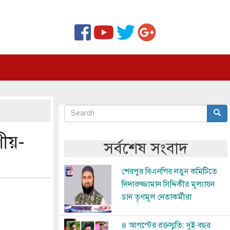
Search
Sear
অনুসন্ধান
ণীয়-
সর্বশেষ সংবাদ
Image
শেরপুর বিএনপির নতুন কমিটিতে
দিদারুজ্জামান সিদ্দিকীর মূল্যায়ন
চান তৃণমূল নেতাকর্মীরা
Image
৪ আগস্টের রক্তস্মৃতি: দুই বছর