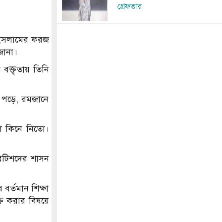
গ্রেফতার
য়। ইসলামের ফরজ
জানা।
বক্তৃতায় তিনি
জ পড়ে, রমজানে
ল কিনে নিতো।
রিটিশদের শাসন
র্তমান শিক্ষা
ুক্ত করার বিষয়ে