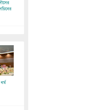
দৌসের
 সচিবের
ধর্ম