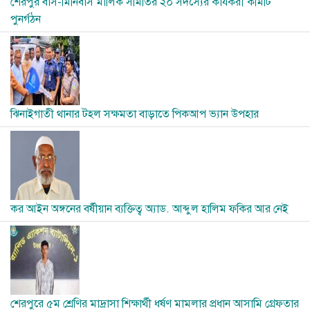
শেরপুর বাস-মিনিবাস মালিক সমিতির ২০ সদস্যের কার্যকরী কমিটি
পুনর্গঠন
Image
ঝিনাইগাতী থানার টহল সক্ষমতা বাড়াতে পিকআপ ভ্যান উপহার
Image
কর আইন অঙ্গনের বর্ষীয়ান ব্যক্তিত্ব অ্যাড. আব্দুল হালিম ফকির আর নেই
Image
শেরপুরে ৫ম শ্রেণির মাদ্রাসা শিক্ষার্থী ধর্ষণ মামলার প্রধান আসামি গ্রেফতার