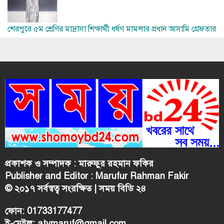
শেরপুরে ৫ম শ্রেণির মাদ্রাসা শিক্ষার্থী ধর্ষণ মামলার প্রধান আসামি গ্রেফতার
প্রকাশক ও সম্পাদক : মারুফুর রহমান ফকির
Publisher and Editor : Marufur Rahman Fakir
© ২০১৭ সর্বস্বত্ব সংরক্ষিত | সময় বিডি ২৪
ফোন: 01733177477
ই-মেইল:
atvmaruf@gmail.com