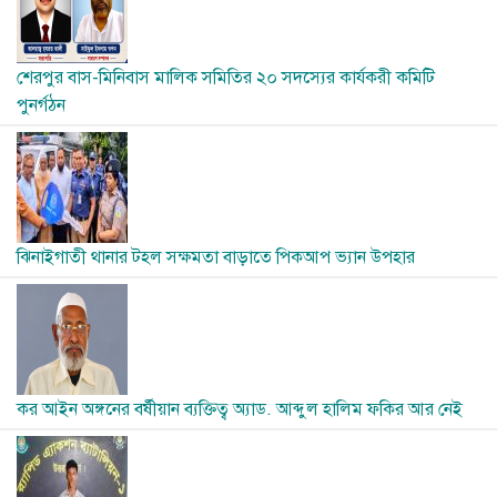
শেরপুর বাস-মিনিবাস মালিক সমিতির ২০ সদস্যের কার্যকরী কমিটি
পুনর্গঠন
Image
ঝিনাইগাতী থানার টহল সক্ষমতা বাড়াতে পিকআপ ভ্যান উপহার
Image
কর আইন অঙ্গনের বর্ষীয়ান ব্যক্তিত্ব অ্যাড. আব্দুল হালিম ফকির আর নেই
Image