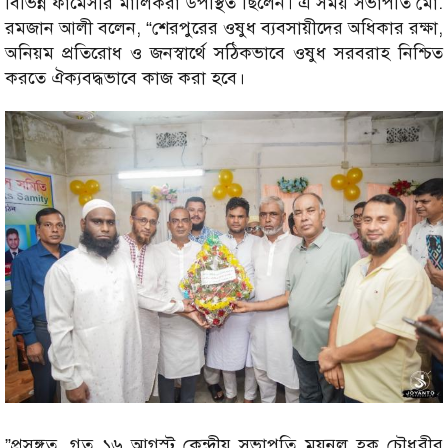
বিভিন্ন ফার্মেসীর মালিকরা উপস্থিত ছিলেন। এ সময় সভাপতি মো.
রমজান আলী বলেন, “শেরপুরের ওষুধ ব্যবসায়ীদের অধিকার রক্ষা,
অনিয়ম প্রতিরোধ ও জনস্বার্থে সঠিকভাবে ওষুধ সরবরাহ নিশ্চিত
করতে ঐক্যবদ্ধভাবে কাজ করা হবে।
Image
”প্রসঙ্গত, গত ১৬ আগস্ট কেন্দ্রীয় সভাপতি ময়নুল হক চৌধুরীর